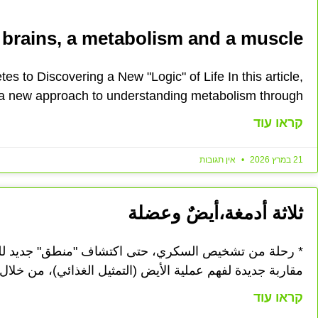
 brains, a metabolism and a muscle
s to Discovering a New "Logic" of Life In this article,
 a new approach to understanding metabolism through
קראו עוד
21 במרץ 2026
אין תגובות
ثلاثة أدمغة،أيضٌ وعضلة
* رحلة من تشخيص السكري، حتى اكتشاف "منطق" جديد للح
مقاربة جديدة لفهم عملية الأيض (التمثيل الغذائي)، من خلال
קראו עוד