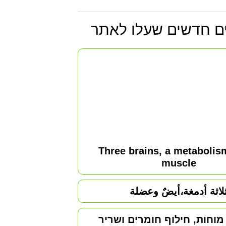
ם חדשים
שעלו לאתר
Three brains, a metabolis
muscle
لاثة أدمغة،أيضٌ وعضلة
וחות, חילוף חומרים ושריר