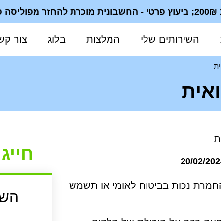
ית
השירותים שלי
המלצות
בלוג
צור קש
ית
אית
חייגו : 3664
20/02/202
החמרת נכות בביטוח לאומי או תשמש
השא