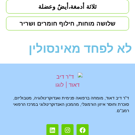
ثلاثة أدمغة،أيضٌ وعضلة
שלושה מוחות, חילוף חומרים ושריר
לא לפחד מאינסולין
ד"ר דיב דאוד, מומחה ברפואה פנימית ואנדוקרינולוגיה, מטבוליזם,
סוכרת וחוסר איזון הורמונלי, מהמכון האנדוקרינולוגי במרכז הרפואי
רמב"ם.