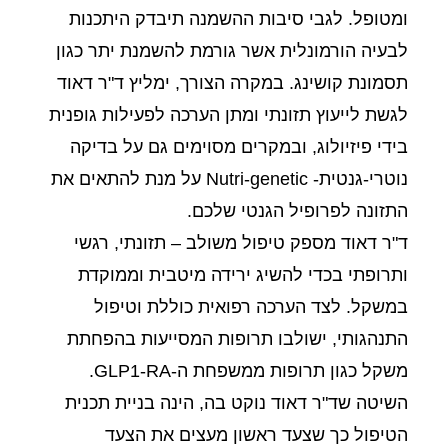
ומטופל. לגבי סיבות ההשמנה תיבדק היתכנות
לבעיה הורמונלית אשר גורמת להשמנת יתר כגון
תסמונת קושינג. במקרה הצורך, ימליץ ד"ר דאוד
לגשת לייעוץ תזונתי ומתן הערכה לפעילות גופנית
בידי פיזיולוג, ובמקרים מסוימים גם על בדיקה
נוטרי-גנטית- Nutri-genetic על מנת להתאים את
התזונה לפרופיל הגנטי שלכם.
ד"ר דאוד מספק טיפול משולב – תזונתי, רגשי
ותרופתי בכדי להשיג ירידה מיטבית וממוקדת
במשקל. לצד הערכה רפואית כוללת וטיפול
התנהגותי, ישולבו תרופות המסייעות בהפחתת
משקל כגון תרופות ממשפחת ה-GLP1-RA.
השיטה שד"ר דאוד נוקט בה, הינה בניית תכנית
הטיפול כך שצעד ראשון מעצים את הצעד