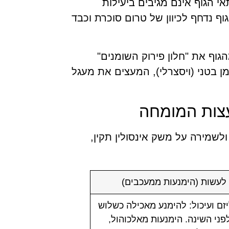
אי הגוף אינם מגיבים ביעילות
גוף נדחף לכיוון של טרום סוכרת וכבד
גוף את "חלון פירוק השומנים"
ן בטני (ויסצרלי), המעצים את מעגל
עצות המומחה
לשמירה על משק אינסולין תקין,
לעשות (הימנעות ממעכבים)
זם ועיכול: להימנע מאכילה כשלוש
פני השינה. הימנעות מאלכוהול,