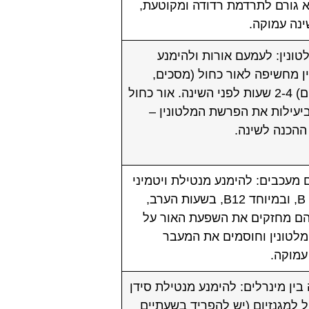
א גורם לתרדמת רדודה ומקוטעת,
ינה עמוקה.
טונין: לעמעם אורות ולהימנע
ן מחשיפה לאור כחול (מסכים,
טלפונים) 2-4 שעות לפני השינה. אור כחול
יעילות את הפרשת המלטונין –
 ההכנה לשינה.
 מעכבים: להימנע מנטילת ויטמיני
קבוצת B, ובמיוחד B12, בשעות הערב,
שהם מחזקים את השפעת האור על
המלטונין וחוסמים את המעבר
עמוקה.
בין מינרלים: להימנע מנטילת סידן
 למגנזיום (יש להפריד בשעתיים