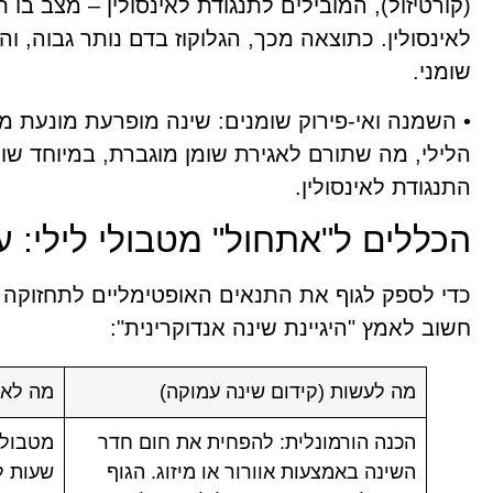
(קורטיזול), המובילים לתנגודת לאינסולין – מצב בו ת
לאינסולין. כתוצאה מכך, הגלוקוז בדם נותר גבוה, וה
שומני.
• השמנה ואי-פירוק שומנים: שינה מופרעת מונעת מה
הלילי, מה שתורם לאגירת שומן מוגברת, במיוחד שומ
התנגודת לאינסולין.
הכללים ל"אתחול" מטבולי לילי: 
כדי לספק לגוף את התנאים האופטימליים לתחזוקה ו
חשוב לאמץ "היגיינת שינה אנדוקרינית":
מה לעשות (קידום שינה עמוקה)
מה לא 
הכנה הורמונלית: להפחית את חום חדר
מטבולי
השינה באמצעות אוורור או מיזוג. הגוף
שעות ל