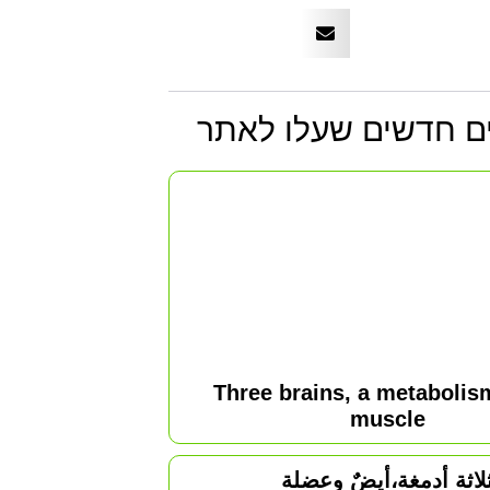
ם חדשים
שעלו לאתר
Three brains, a metabolis
muscle
لاثة أدمغة،أيضٌ وعضلة