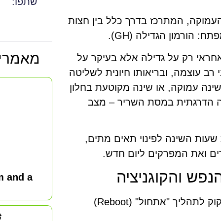
שתפו:
מוקה, המתרכז בדרך כלל בין חצות
: הורמון הגדילה (GH).
מאמרי
ר והורמון הגדילה: במבוגרים, GH אינו אחראי רק על גדילה אלא בעיקר על
 רב עוצמה, ובריאותו חיונית לשליטה
 שינה עמוקה, או שינה מקוטעת בחלון
וביל בהכרח לירידה הדרגתית במסת השריר – מצב
 שעות השינה לפינוי תאים מתים,
רים ואת המפרקים ליום חדש.
נפש והקוגניציה
m and a
המוח, "מחשב העל" של הגוף, אינו נח בלילה. הוא זקוק לתהליך "אתחול" (Reboot)
ث