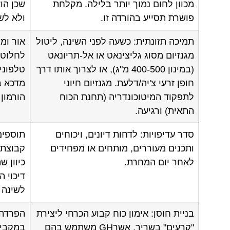
מכוון לחום נמוך יותר בלילה. מקלחת
שכן הו
פושרת תסייע בהורדה זו.
ולא לש
תמיכה תזונתית: כשעה לפני השינה, ליטול
אור ומל
מגנזיום מסוג גליצינאט או אל-תריונאט
לחלוטי
(במינון 400-500 מ"ג), או לצרוך אותו דרך
חופן זרעי צ'יה/דלעת. מגנזיום חיוני
מדכא ב
לתפקוד המיטוכונדריה (תחנת הכוח
הורמון
התאית) ורגיעה.
סדר עדיפויות: לדחות דיונים, ויכוחים
תוספים
ותכנים מעוררים, מותחים או מפחידים
לאחר יום המחרת.
כיוון 
דיכוי 
לשינה 
בניית חוסן: אימון כוח קבוע הכרחי ליצירת
הפרדה 
"קרעים" בשריר, אשרGH משתמש בהם
במקביל