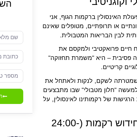
וקוגניטיבי
השא
עולת האינסולין ברקמות הגוף, אני
נתיים או תרופתיים, מטופלים שאינם
תית לבין הבריאות המטבולית.
ח חיים פרואקטיבי ולמקסם את
Hea), שינה אינה מנוחה פסיבית – היא "משמרת תחזוקה"
גיים קריטיים.
ת שמטרתה לשקם, לנקות ולאתחל את
מעשה "חלון מטבולי" שבו מתבצעים
תח
הרגישות של רקמותינו לאינסולין, על
המערכה הראשונה: תיקון נזקים וחידוש רקמות (24:00-