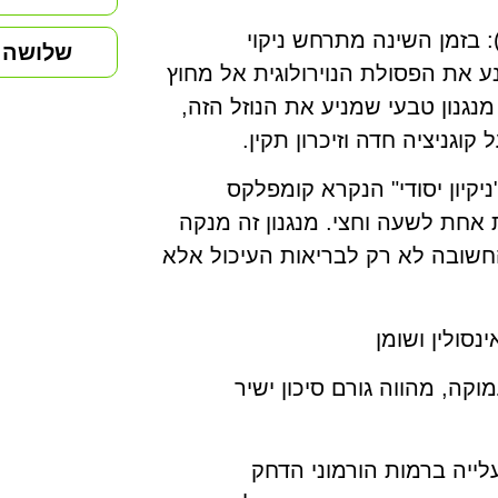
. מערכת הניקוי הגלימפטית (Glymphatic System): בזמן השינה מתרחש ניקוי
שלושה מ
של המוח. נוזל המוח והשדרה (CSF) משנע את הפסולת הנוירולוגית אל מחוץ
גנון טבעי שמניע את הנוזל הזה,
וגניציה חדה וזיכרון תקין.
ול מבצעת "ניקיון יסודי" הנקרא קומפלקס
רחש בספונטניות אחת לשעה וחצי. מנגנון זה מנקה
החשובה לא רק לבריאות העיכול אלא
סולין ושומן
ה, מהווה גורם סיכון ישיר
לייה ברמות הורמוני הדחק