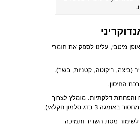
.
דוקריני
פן מיטבי, עלינו לספק את חומרי
יר (ביצה, ריקוטה, קטניות, בשר).
 הלב, המוח והפחתת דלקתיות. מומלץ לצרוך
 בדג סלמון חקלאי).
 קריאטין: מומלץ במיוחד במבוגרים מעל גיל 50-60 לשימור מסת השריר ותמיכה